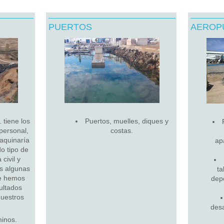
PUERTOS
AEROP
tiene los
Puertos, muelles, diques y
personal,
costas.
maquinaría
ap
do tipo de
civil y
os algunas
ta
ue hemos
dep
ultados
nuestros
des
minos.